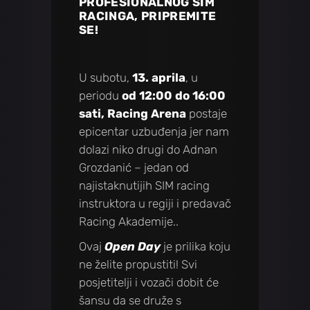
PROFESIONALNOG SIM
RACINGA, PRIPREMITE
SE!
U subotu,
13. aprila
, u
periodu
od 12:00 do 16:00
sati, Racing Arena
postaje
epicentar uzbuđenja jer nam
dolazi niko drugi do Adnan
Grozdanić – jedan od
najistaknutijih SIM racing
instruktora u regiji i predavač
Racing Akademije..
Ovaj
Open Day
je prilika koju
ne želite propustiti! Svi
posjetitelji i vozači dobit će
šansu da se druže s