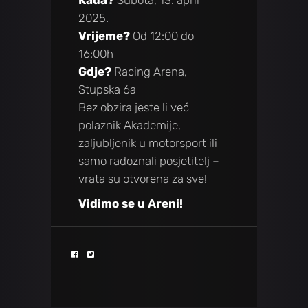
Kada?
Subota, 13. april
2025.
Vrijeme?
Od 12:00 do
16:00h
Gdje?
Racing Arena,
Stupska 6a
Bez obzira jeste li već
polaznik Akademije,
zaljubljenik u motorsport ili
samo radoznali posjetitelj –
vrata su otvorena za sve!
Vidimo se u Areni!